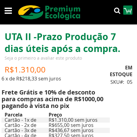
Pular
M
Pesqu
para
o
conteúdo
UTA II -Prazo Produção 7
dias úteis após a compra.
Seja o primeiro a avaliar este produto
R$1.310,00
EM
ESTOQUE
6 x de R$218,33 sem juros
SKU
05
Frete Grátis e 10% de desconto
para compras acima de R$1000,00
pagando à vista no pix
Parcela
Preço
Cartão - 1x de
R$1.310,00 sem juros
Cartão - 2x de
R$655,00 sem juros
Cartão - 3x de
R$436,67 sem juros
Cartão - 4x de
R$327,50 sem juros