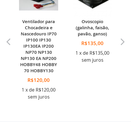
o
Ventilador para
Ovoscopio
a
Chocadeira e
(galinha, faisão,
Nascedouro IP70
pavão, ganso)
IP100 IP130
R$135,00
IP130EA IP200
0
NP70 NP130
1 x de R$135,00
NP130 EA NP200
sem juros
HOBBY48 HOBBY
o
70 HOBBY130
R$120,00
1 x de R$120,00
sem juros