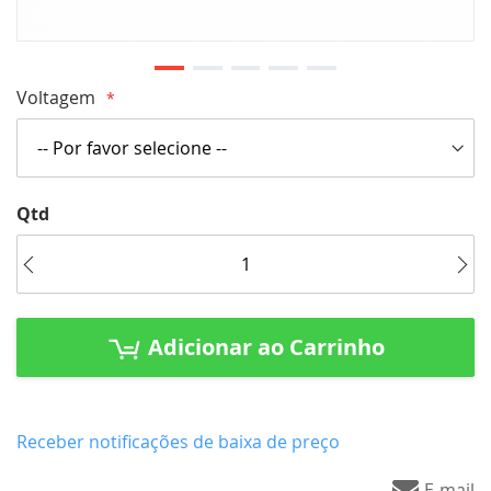
Saltar
Voltagem
para
o
início
da
Qtd
Galeria
de
imagens
Adicionar ao Carrinho
Receber notificações de baixa de preço
E-mail