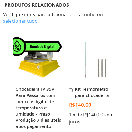
PRODUTOS RELACIONADOS
Verifique itens para adicionar ao carrinho ou
selecionar tudo
Chocadeira IP 35P
Kit Termômetro
Adicionar
Para Pássaros com
para chocadeira
ao
controle digital de
Carrinho
R$140,00
temperatura e
umidade - Prazo
1 x de R$140,00 sem
Produção 7 dias úteis
juros
após pagamento