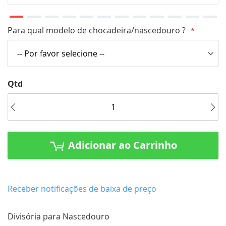
Saltar
Para qual modelo de chocadeira/nascedouro ?
para
o
início
da
Qtd
Galeria
de
imagens
Adicionar ao Carrinho
Receber notificações de baixa de preço
Divisória para Nascedouro