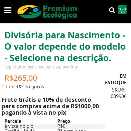
Pular
M
Pesqu
para
o
conteúdo
Divisória para Nascimento -
O valor depende do modelo
- Selecione na descrição.
Seja o primeiro a avaliar este produto
R$265,00
EM
ESTOQUE
1 x de R$ sem juros
SKU
039900
Frete Grátis e 10% de desconto
para compras acima de R$1000,00
pagando à vista no pix
Parcela
Preço
à vista no pix
R$0