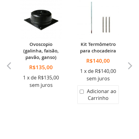
30
Ovoscopio
Kit Termômetro
C
(galinha, faisão,
para chocadeira
pavão, ganso)
R$140,00
R$135,00
E
1 x de R$140,00
zo
U
1 x de R$135,00
sem juros
s
sem juros
Adicionar ao
Carrinho
00
1