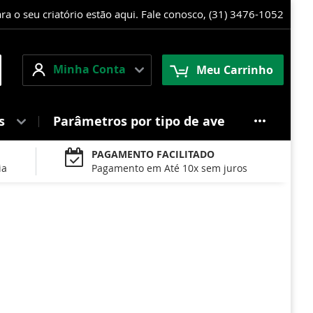
 o seu criatório estão aqui. Fale conosco, (31) 3476-1052
Minha
squisa
Minha Conta
Meu Carrinho
Conta
es
Parâmetros por tipo de ave
PAGAMENTO FACILITADO
ia
Pagamento em Até 10x sem juros