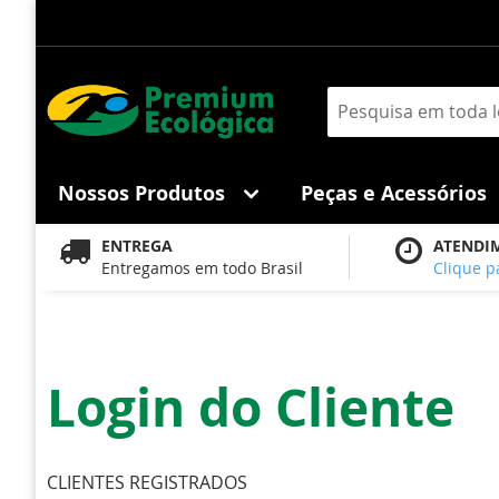
Pular
para
o
conteúdo
Pesquisa
Nossos Produtos
Peças e Acessórios
ENTREGA
ATENDI
Entregamos em todo Brasil
Clique p
Login do Cliente
CLIENTES REGISTRADOS