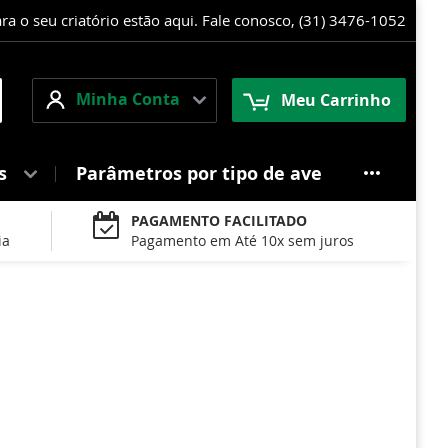
 o seu criatório estão aqui. Fale conosco, (31) 3476-1052
Minha
squisa
Minha Conta
Meu Carrinho
Conta
es
Parâmetros por tipo de ave
PAGAMENTO FACILITADO
ia
Pagamento em Até 10x sem juros