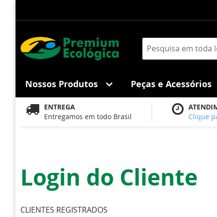
Pular
para
o
conteúdo
Pesquisa
Nossos Produtos
Peças e Acessórios
ENTREGA
ATENDI
Entregamos em todo Brasil
Clique p
Login do Cliente
CLIENTES REGISTRADOS