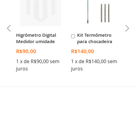
a,
Higrômetro Digital
Kit Termômetro
Ovos
Adicionar
nso)
Medidor umidade
para chocadeira
fais
ao
Carrinho
R$90,00
R$140,00
R$1
sem
1 x de R$90,00 sem
1 x de R$140,00 sem
1 x 
juros
juros
juro