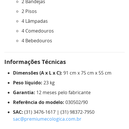
2 Bandejas
2 Pisos
4 Lâmpadas
4 Comedouros
4 Bebedouros
Informações Técnicas
Dimensões (A x L x C):
91 cm x 75 cm x 55 cm
Peso líquido:
23 kg
Garantia:
12 meses pelo fabricante
Referência do modelo:
030502/90
SAC:
(31) 3476-1617 | (31) 98372-7950
sac@premiumecologica.com.br