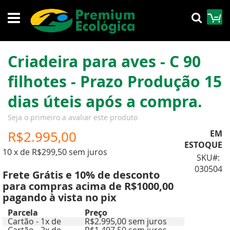
Pular
M
Pesqu
para
o
conteúdo
Criadeira para aves - C 90
filhotes - Prazo Produção 15
dias úteis após a compra.
Seja o primeiro a avaliar este produto
R$2.995,00
EM
ESTOQUE
10 x de R$299,50 sem juros
SKU
030504
Frete Grátis e 10% de desconto
para compras acima de R$1000,00
pagando à vista no pix
Parcela
Preço
Cartão - 1x de
R$2.995,00 sem juros