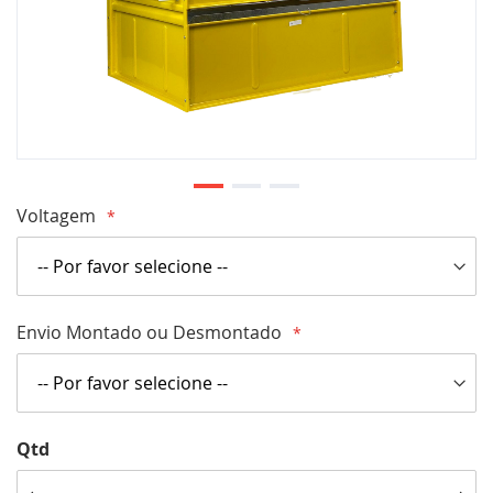
Saltar
Voltagem
para
o
início
da
Envio Montado ou Desmontado
Galeria
de
imagens
Qtd