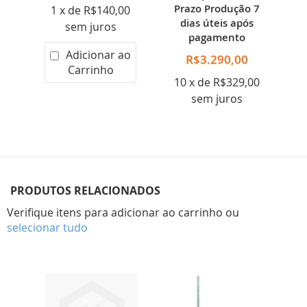
 7
Prazo Produção 7
P
1 x de R$140,00
 a
dias úteis após
d
sem juros
pagamento
Adicionar ao
R$3.290,00
Carrinho
00
10 x de R$329,00
1
sem juros
PRODUTOS RELACIONADOS
Verifique itens para adicionar ao carrinho ou
selecionar tudo