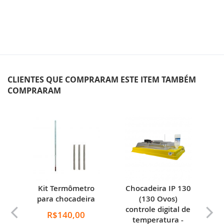
CLIENTES QUE COMPRARAM ESTE ITEM TAMBÉM
COMPRARAM
by
Kit Termômetro
Chocadeira IP 130
C
para chocadeira
(130 Ovos)
de
controle digital de
c
R$140,00
temperatura -