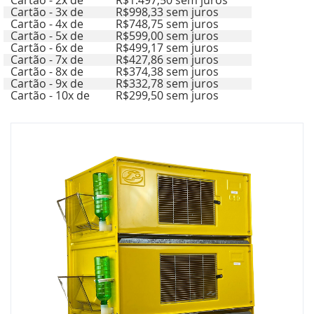
Cartão - 2x de
R$1.497,50 sem juros
Cartão - 3x de
R$998,33 sem juros
Cartão - 4x de
R$748,75 sem juros
Cartão - 5x de
R$599,00 sem juros
Cartão - 6x de
R$499,17 sem juros
Cartão - 7x de
R$427,86 sem juros
Cartão - 8x de
R$374,38 sem juros
Cartão - 9x de
R$332,78 sem juros
Cartão - 10x de
R$299,50 sem juros
Pular
para
o
final
da
Galeria
de
imagens