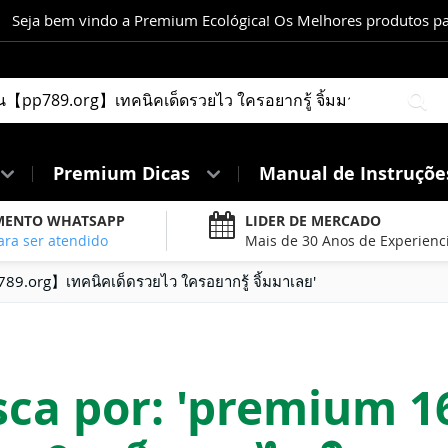
Seja bem vindo a Premium Ecológica! Os Melhores produtos para
Pe
Premium Dicas
Manual de Instruçõ
MENTO WHATSAPP
LIDER DE MERCADO
ara ser atendido
Mais de 30 Anos de Experienc
9.org】เทคนิคเด็ดรวยไว ใครอยากรู้ จิ้มมาเลย'
ca por: 'premium 1