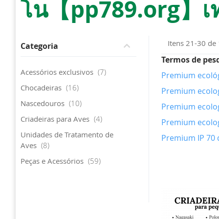
โน【pp789.org】เทคน
Itens
21
-
30
de
Categoria
Termos de pes
artigo
Acessórios exclusivos
7
Premium ecológ
artigo
Chocadeiras
16
Premium ecolog
artigo
Nascedouros
10
Premium ecolog
artigo
Criadeiras para Aves
4
Premium ecolog
Unidades de Tratamento de
Premium IP 70 
artigo
Aves
8
artigo
Peças e Acessórios
59