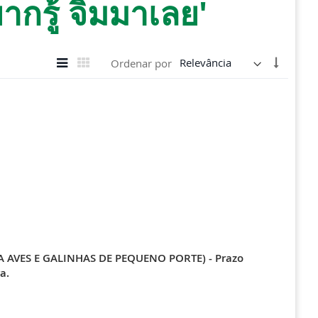
ู้ จิ้มมาเลย'
Ver
Definir
Lista
Grade
Ordenar por
como
Direção
Crescen
RA AVES E GALINHAS DE PEQUENO PORTE) - Prazo
a.