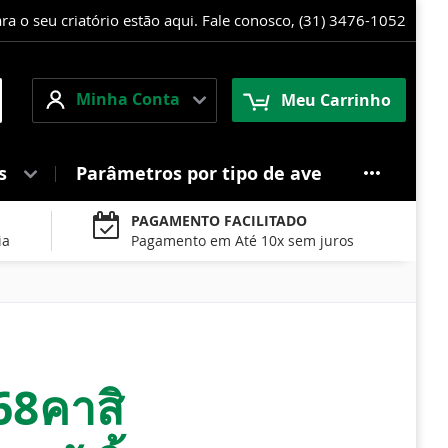
 o seu criatório estão aqui. Fale conosco, (31) 3476-1052
Minha
squisa
Minha Conta
Meu Carrinho
Conta
es
Parâmetros por tipo de ave
PAGAMENTO FACILITADO
ia
Pagamento em Até 10x sem juros
68คาสิ