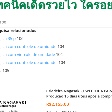
ิคเด็ดรวยไว ใครอยากร
100
quisa relacionados
ica 35 p
106
ica com controle de umidade
104
ica com vintrole de umidade
104
ica com controle de umidade'
104
d
105
Criadeira Nagasaki (ESPECIFICA PA
Produção 15 dias úteis após a compr
R$2.155,00