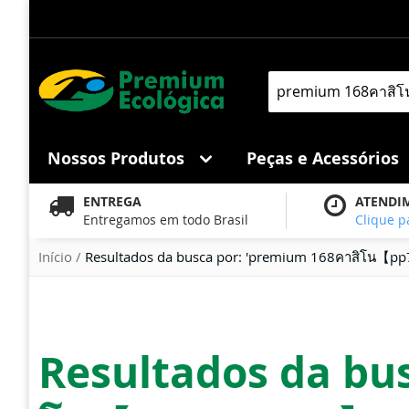
Pular
para
o
conteúdo
Pesquisa
Nossos Produtos
Peças e Acessórios
ENTREGA
ATENDI
Entregamos em todo Brasil
Clique p
Início
Resultados da busca por: 'premium 168คาสิโน【pp78
Resultados da bus