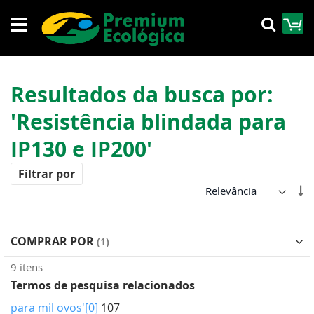
Pular
M
Pesqu
para
o
conteúdo
Resultados da busca por:
'Resistência blindada para
IP130 e IP200'
Filtrar por
De
Di
Cr
COMPRAR POR
9
itens
Termos de pesquisa relacionados
para mil ovos'[0]
107