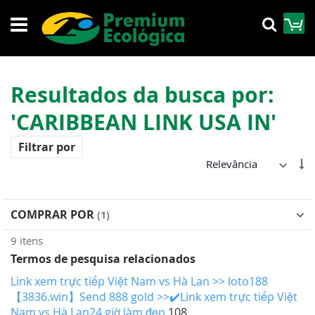
Pular
M
Pesqu
para
o
conteúdo
Resultados da busca por:
'CARIBBEAN LINK USA IN'
Filtrar por
De
Di
Cr
COMPRAR POR
9
itens
Termos de pesquisa relacionados
Link xem trực tiếp Việt Nam vs Hà Lan >> loto188
【3836.win】Send 888 gold >>✔️Link xem trực tiếp Việt
Nam vs Hà Lan24 giờ làm đẹp
108