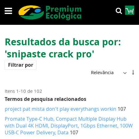
Pular
M
Pesqu
para
o
conteúdo
Resultados da busca por:
'snipaste crack pro'
Filtrar por
De
Di
Cr
Itens
1
-
10
de
102
Termos de pesquisa relacionados
project pat mista don't play everythangs workin
107
Promate Type-C Hub, Compact Multiple Display Hub
with Dual 4K HDMI, DisplayPort, 1Gbps Ethernet, 100W
USB-C Power Delivery, Data
107