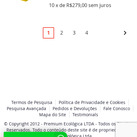
10 x de R$279,00 sem juros
Página
Você
Página
Página
Página
Pági
Pró
1
2
3
4
esta
lendo
a
pagina
Termos de Pesquisa
Política de Privacidade e Cookies
Pesquisa Avançada
Pedidos e Devoluções
Fale Conosco
Mapa do Site
Testimonials
© Copyright 2012 - Premium Ecológica LTDA - Todos os Direitos
Reservados. Todo o conteúdo deste site é de propriedade da
Premium Ecológica Ltda..