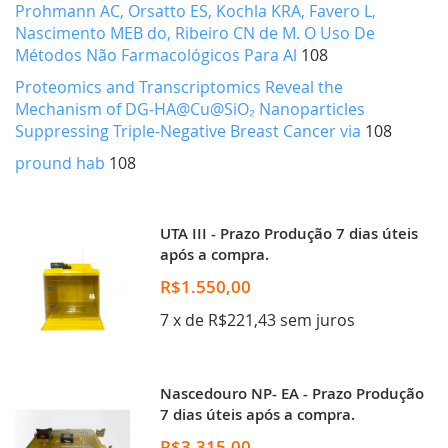
Prohmann AC, Orsatto ES, Kochla KRA, Favero L,
Nascimento MEB do, Ribeiro CN de M. O Uso De
Métodos Não Farmacológicos Para Al
108
Proteomics and Transcriptomics Reveal the
Mechanism of DG-HA@Cu@SiO₂ Nanoparticles
Suppressing Triple-Negative Breast Cancer via
108
pround hab
108
UTA III - Prazo Produção 7 dias úteis
após a compra.
R$1.550,00
7 x de R$221,43 sem juros
Nascedouro NP- EA - Prazo Produção
7 dias úteis após a compra.
R$3.315,00