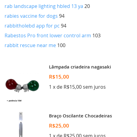
rab landscape lighting hbled 13 ya
20
rabies vaccine for dogs
94
rabbitholebd app for pc
94
Rabestos Pro front lower control arm
103
rabbit rescue near me
100
Lâmpada criadeira nagasaki
R$15,00
1 x de R$15,00 sem juros
Braço Oscilante Chocadeiras
R$25,00
1 x de R$25,00 sem juros