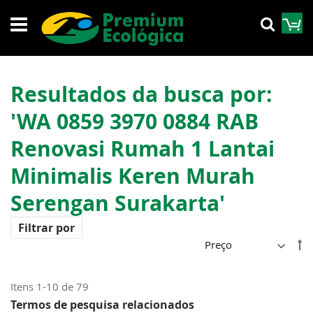
Pular
M
Pesqu
para
o
conteúdo
Resultados da busca por:
'WA 0859 3970 0884 RAB
Renovasi Rumah 1 Lantai
Minimalis Keren Murah
Serengan Surakarta'
Filtrar por
De
Di
De
Itens
1
-
10
de
79
Termos de pesquisa relacionados