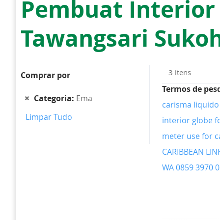
Pembuat Interior
Tawangsari Sukoh
3
itens
Comprar por
Termos de pes
Remover
Categoria
Ema
carisma liquido 
este
Limpar Tudo
Item
interior globe f
meter use for c
CARIBBEAN LIN
WA 0859 3970 0