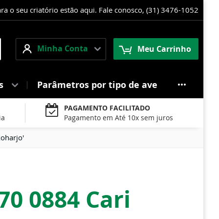
 o seu criatório estão aqui. Fale conosco, (31) 3476-1052
Minha
squisa
Minha Conta
Meu Carrinho
Conta
es
Parâmetros por tipo de ave
PAGAMENTO FACILITADO
ia
Pagamento em Até 10x sem juros
oharjo'
70 0884 Cari