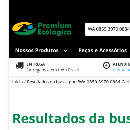
Pular
para
o
conteúdo
Pesquisa
Nossos Produtos
Peças e Acessórios
ENTREGA
ATENDI
Entregamos em todo Brasil
Clique p
Início
Resultados da busca por: 'WA 0859 3970 0884 Cari
Resultados da bus