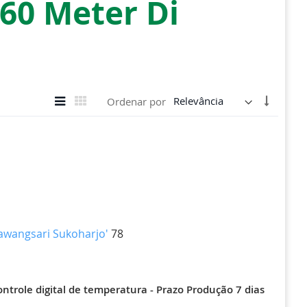
60 Meter Di
Ver
Definir
Lista
Grade
Ordenar por
como
Direção
Crescen
awangsari Sukoharjo'
78
ntrole digital de temperatura - Prazo Produção 7 dias