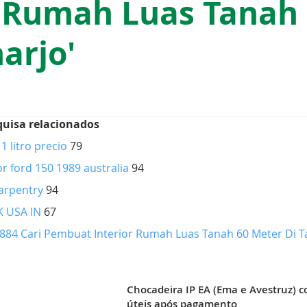
 Rumah Luas Tanah 
arjo'
quisa relacionados
1 litro precio
79
or ford 150 1989 australia
94
arpentry
94
K USA IN
67
884 Cari Pembuat Interior Rumah Luas Tanah 60 Meter Di T
Chocadeira IP EA (Ema e Avestruz) co
úteis após pagamento