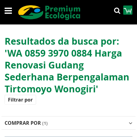
Pular
M
Pesqu
para
o
conteúdo
Resultados da busca por:
'WA 0859 3970 0884 Harga
Renovasi Gudang
Sederhana Berpengalaman
Tirtomoyo Wonogiri'
Filtrar por
COMPRAR POR