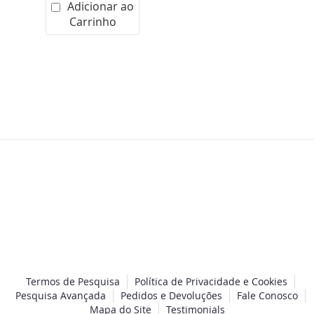
BY
H
Adicionar ao
Carrinho
0
Termos de Pesquisa
Política de Privacidade e Cookies
Pesquisa Avançada
Pedidos e Devoluções
Fale Conosco
Mapa do Site
Testimonials