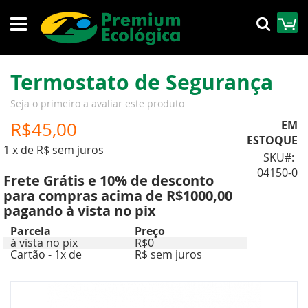
Pular
M
Pesqu
para
o
conteúdo
Termostato de Segurança
Seja o primeiro a avaliar este produto
R$45,00
EM
ESTOQUE
1 x de R$ sem juros
SKU
04150-0
Frete Grátis e 10% de desconto
para compras acima de R$1000,00
pagando à vista no pix
Parcela
Preço
à vista no pix
R$0
Cartão - 1x de
R$ sem juros
Pular
para