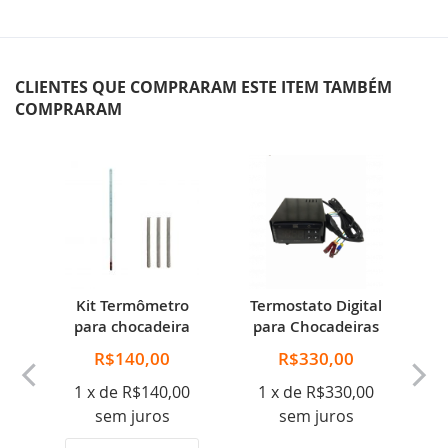
CLIENTES QUE COMPRARAM ESTE ITEM TAMBÉM
COMPRARAM
a
Kit Termômetro
Termostato Digital
para chocadeira
para Chocadeiras
70
N
R$140,00
R$330,00
1 x de R$140,00
1 x de R$330,00
sem juros
sem juros
00
N