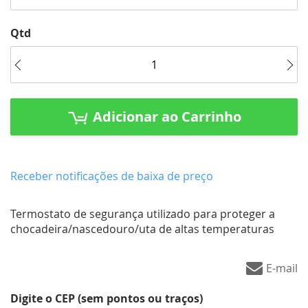
início
da
Qtd
Galeria
de
imagens
Adicionar ao Carrinho
Receber notificações de baixa de preço
Termostato de segurança utilizado para proteger a
chocadeira/nascedouro/uta de altas temperaturas
E-mail
Digite o CEP (sem pontos ou traços)