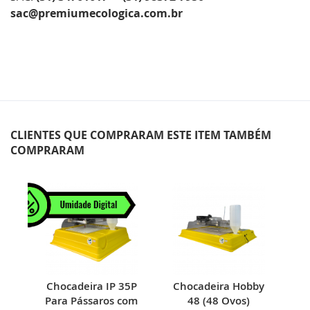
sac@premiumecologica.com.br
CLIENTES QUE COMPRARAM ESTE ITEM TAMBÉM
COMPRARAM
al
Chocadeira IP 35P
Chocadeira Hobby
H
de
Para Pássaros com
48 (48 Ovos)
M