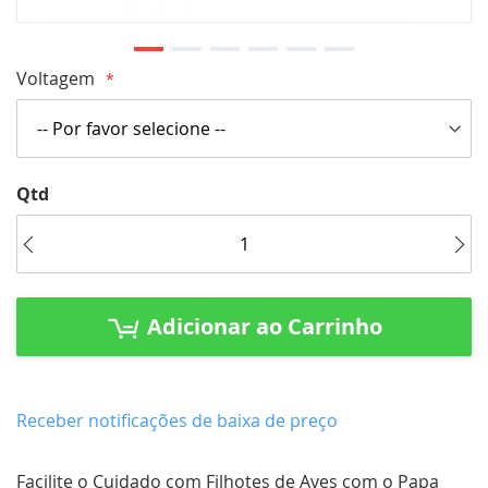
Saltar
Voltagem
para
o
início
da
Qtd
Galeria
de
imagens
Adicionar ao Carrinho
Receber notificações de baixa de preço
Facilite o Cuidado com Filhotes de Aves com o Papa