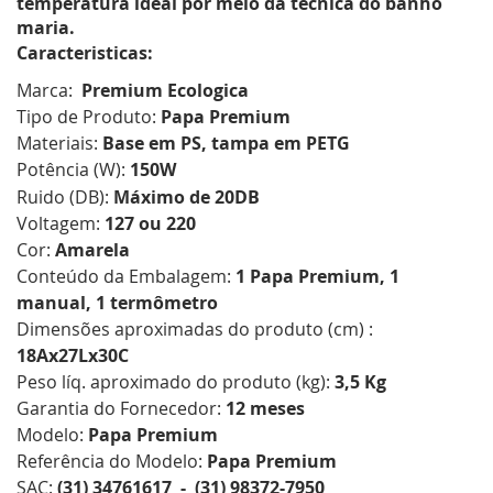
temperatura ideal por meio da técnica do banho
maria.
Caracteristicas:
Marca:
Premium Ecologica
Tipo de Produto:
Papa Premium
Materiais:
Base em PS, tampa em PETG
Potência (W):
150W
Ruido (DB):
Máximo de 20DB
Voltagem:
127 ou 220
Cor:
Amarela
Conteúdo da Embalagem:
1 Papa Premium, 1
manual, 1 termômetro
Dimensões aproximadas do produto (cm) :
18Ax27Lx30C
Peso líq. aproximado do produto (kg):
3,5 Kg
Garantia do Fornecedor:
12 meses
Modelo:
Papa Premium
Referência do Modelo:
Papa Premium
SAC:
(31) 34761617 - (31) 98372-7950