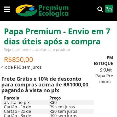
Pular
M
Pesqu
para
o
conteúdo
Papa Premium - Envio em 7
dias úteis após a compra
Seja o primeiro a avaliar este produto
R$850,00
EM
ESTOQUE
4 x de R$0 sem juros
SKU
Papa Pre
Frete Grátis e 10% de desconto
mium -
para compras acima de R$1000,00
pagando à vista no pix
Parcela
Preço
à vista no pix
R$0
Cartão - 1x de
R$ sem juros
Cartão - 2x de
R$0 sem juros
Cartão - 3x de
R$0 sem juros