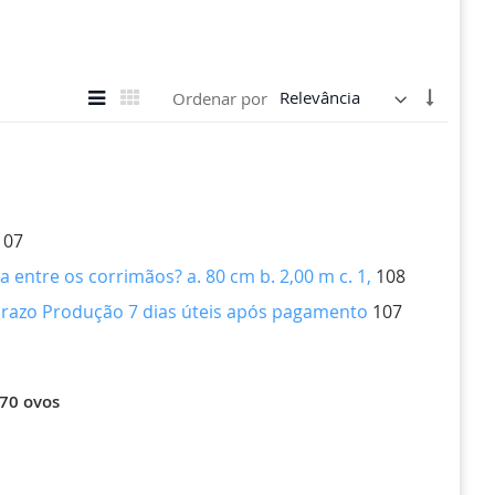
Ver
Definir
Lista
Grade
Ordenar por
como
Direção
Crescen
107
entre os corrimãos? a. 80 cm b. 2,00 m c. 1,
108
 Prazo Produção 7 dias úteis após pagamento
107
70 ovos