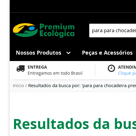
Pular
para
o
conteúdo
Pesquisa
Nossos Produtos
Peças e Acessórios
ENTREGA
ATENDI
Entregamos em todo Brasil
Clique p
Início
Resultados da busca por: 'para para chocadeira pre
Resultados da bus