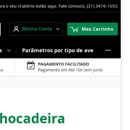
 o seu criatório estão aqui. Fale conosco, (31) 3476-1052
Minha
squisa
Minha Conta
Meu Carrinho
Conta
es
Parâmetros por tipo de ave
PAGAMENTO FACILITADO
ia
Pagamento em Até 10x sem juros
chocadeira