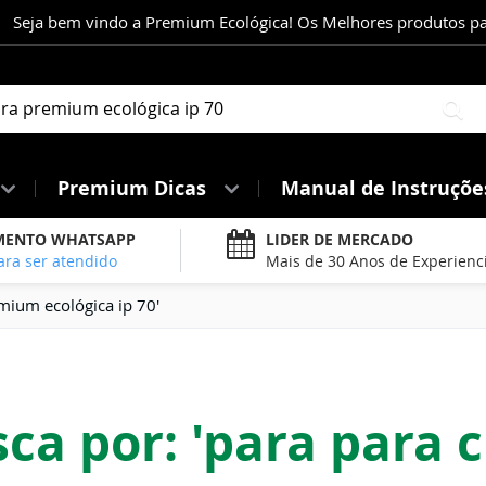
Seja bem vindo a Premium Ecológica! Os Melhores produtos para
Pe
Premium Dicas
Manual de Instruçõ
MENTO WHATSAPP
LIDER DE MERCADO
ara ser atendido
Mais de 30 Anos de Experienc
mium ecológica ip 70'
ca por: 'para para 