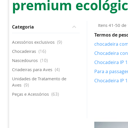
premium ecológica
Itens
41
-
50
de
Categoria
Termos de pes
artigo
Acessórios exclusivos
9
chocadeira com
artigo
Chocadeiras
16
Chocadeira con
artigo
Nascedouros
10
Chocadeira IP 1
artigo
Criadeiras para Aves
4
Para a passagem
Unidades de Tratamento de
Chocadeira IP 1
artigo
Aves
9
artigo
Peças e Acessórios
63