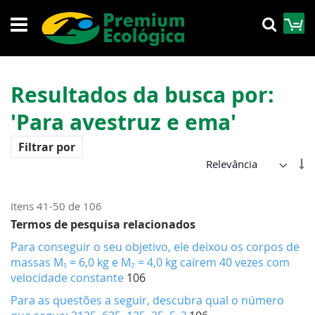
Pular
M
Pesqu
para
o
conteúdo
Resultados da busca por:
'Para avestruz e ema'
Filtrar por
De
Di
Cr
Itens
41
-
50
de
106
Termos de pesquisa relacionados
Para conseguir o seu objetivo, ele deixou os corpos de
massas M₁ = 6,0 kg e M₂ = 4,0 kg caírem 40 vezes com
velocidade constante
106
Para as questões a seguir, descubra qual o número