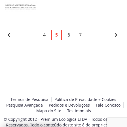
Página
Página
Anterior
Página
Você
Página
Página
Pági
Pró
4
5
6
7
esta
lendo
a
pagina
Termos de Pesquisa
Política de Privacidade e Cookies
Pesquisa Avançada
Pedidos e Devoluções
Fale Conosco
Mapa do Site
Testimonials
© Copyright 2012 - Premium Ecológica LTDA - Todos os Direitos
Reservados. Todo o conteúdo deste site é de propriedade da