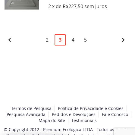
2 x de R$227,50 sem juros
Página
Página
Anterior
Página
Você
Página
Página
Pági
Pró
2
3
4
5
esta
lendo
a
pagina
Termos de Pesquisa
Política de Privacidade e Cookies
Pesquisa Avançada
Pedidos e Devoluções
Fale Conosco
Mapa do Site
Testimonials
© Copyright 2012 - Premium Ecológica LTDA - Todos os Direitos