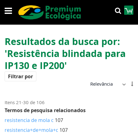
Pular
M
Pesqu
para
o
conteúdo
Resultados da busca por:
'Resistência blindada para
IP130 e IP200'
Filtrar por
De
Di
Cr
Itens
21
-
30
de
106
Termos de pesquisa relacionados
resistencia de mola c
107
resistencia+de+mola+c
107