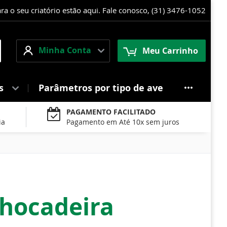
 o seu criatório estão aqui. Fale conosco, (31) 3476-1052
Minha
squisa
Minha Conta
Meu Carrinho
Conta
es
Parâmetros por tipo de ave
PAGAMENTO FACILITADO
ia
Pagamento em Até 10x sem juros
chocadeira