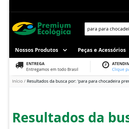
Pular
para
o
conteúdo
Pesquisa
Nossos Produtos
Peças e Acessórios
ENTREGA
ATENDI
Entregamos em todo Brasil
Clique p
Início
Resultados da busca por: 'para para chocadeira pre
Resultados da bus