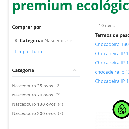
premium ecológica
10
itens
Comprar por
Termos de pes
Remover
Categoria
Nascedouros
Chocadeira 130
este
Limpar Tudo
Item
Chocadeira IP 1
Chocadeira IP 1
Categoria
chocadeira ip 
Chocadeira IP 1
artigo
Nascedouro 35 ovos
2
artigo
Nascedouro 70 ovos
2
artigo
Nascedouro 130 ovos
4
artigo
Nascedouro 200 ovos
2