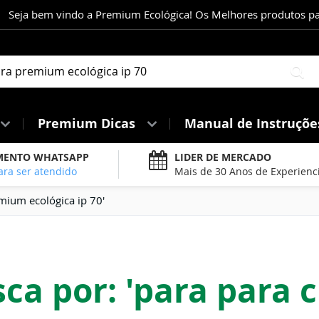
Seja bem vindo a Premium Ecológica! Os Melhores produtos para
Pe
Premium Dicas
Manual de Instruçõ
MENTO WHATSAPP
LIDER DE MERCADO
ara ser atendido
Mais de 30 Anos de Experienc
mium ecológica ip 70'
ca por: 'para para 