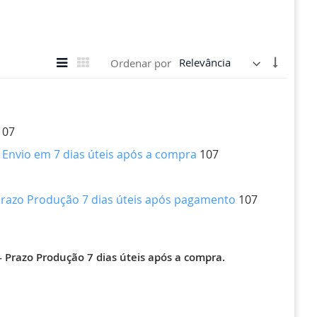
Ver
Definir
Lista
Grade
Ordenar por
como
Direção
Crescen
107
 Envio em 7 dias úteis após a compra
107
 Prazo Produção 7 dias úteis após pagamento
107
 Prazo Produção 7 dias úteis após a compra.