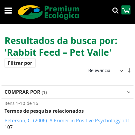
Pular
M
Pesqu
para
o
conteúdo
Resultados da busca por:
'Rabbit Feed – Pet Valle'
Filtrar por
De
Di
Cr
COMPRAR POR
Itens
1
-
10
de
16
Termos de pesquisa relacionados
Peterson, C. (2006). A Primer in Positive Psychology.pdf
107