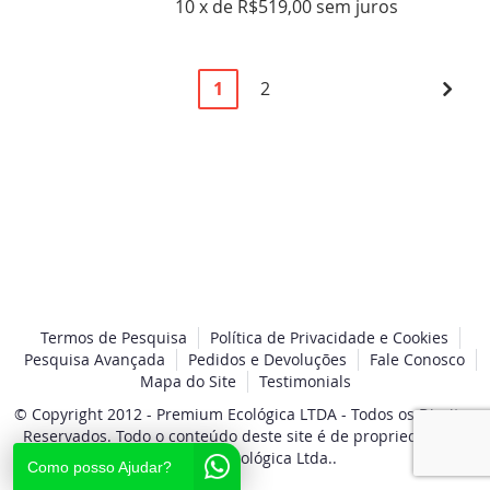
10 x de R$519,00 sem juros
Página
Você
Página
Pági
Pró
1
2
esta
lendo
a
pagina
Termos de Pesquisa
Política de Privacidade e Cookies
Pesquisa Avançada
Pedidos e Devoluções
Fale Conosco
Mapa do Site
Testimonials
© Copyright 2012 - Premium Ecológica LTDA - Todos os Direitos
Reservados. Todo o conteúdo deste site é de propriedade da
Premium Ecológica Ltda..
Como posso Ajudar?