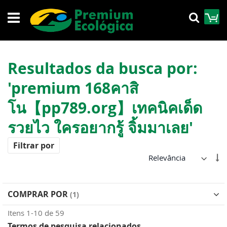
Pular
M
Pesqu
para
o
conteúdo
Resultados da busca por:
'premium 168คาสิ
โน【pp789.org】เทคนิคเด็ด
รวยไว ใครอยากรู้ จิ้มมาเลย'
Filtrar por
De
Di
Cr
COMPRAR POR
Itens
1
-
10
de
59
Termos de pesquisa relacionados