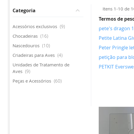
Itens
1
-
10
de
1
Categoria
Termos de pes
artigo
Acessórios exclusivos
9
pete's dragon 1
artigo
Chocadeiras
16
Petite Latina 
artigo
Nascedouros
10
Peter Pringle le
artigo
Criadeiras para Aves
4
petição para b
Unidades de Tratamento de
PETKIT Everswe
artigo
Aves
9
artigo
Peças e Acessórios
60