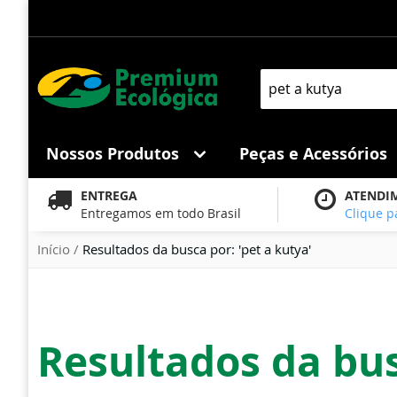
Pular
para
o
conteúdo
Pesquisa
Nossos Produtos
Peças e Acessórios
ENTREGA
ATENDI
Entregamos em todo Brasil
Clique p
Início
Resultados da busca por: 'pet a kutya'
Resultados da bus