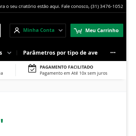
 o seu criatório estão aqui. Fale conosco, (31) 3476-1052
Minha
squisa
Minha Conta
Meu Carrinho
Conta
es
Parâmetros por tipo de ave
PAGAMENTO FACILITADO
ia
Pagamento em Até 10x sem juros
'