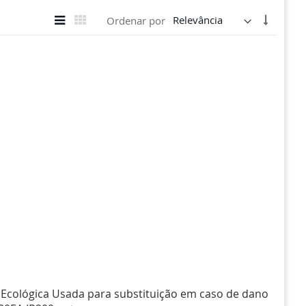
Ver
Definir
Lista
Grade
Ordenar por
como
Direção
Crescen
cológica Usada para substituição em caso de dano