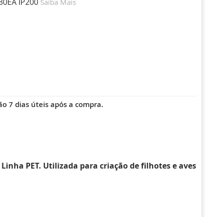
130EA IP200
Saiba Mais
ão 7 dias úteis após a compra.
inha PET. Utilizada para criação de filhotes e aves