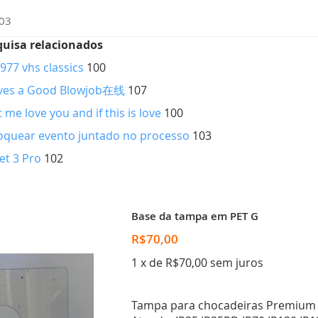
03
quisa relacionados
977 vhs classics
100
Gives a Good Blowjob在线
107
t me love you and if this is love
100
loquear evento juntado no processo
103
et 3 Pro
102
Base da tampa em PET G
R$70,00
1 x de R$70,00 sem juros
Tampa para chocadeiras Premium E