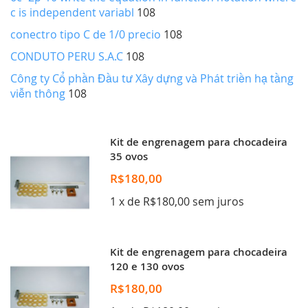
c is independent variabl
108
conectro tipo C de 1/0 precio
108
CONDUTO PERU S.A.C
108
Công ty Cổ phần Đầu tư Xây dựng và Phát triền hạ tầng
viễn thông
108
Kit de engrenagem para chocadeira
35 ovos
R$180,00
1 x de R$180,00 sem juros
Kit de engrenagem para chocadeira
120 e 130 ovos
R$180,00