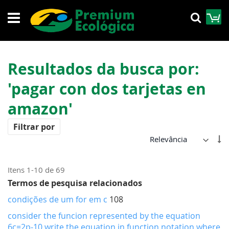
Pular
M
Pesqu
para
o
conteúdo
Resultados da busca por:
'pagar con dos tarjetas en
amazon'
Filtrar por
De
Di
Cr
Itens
1
-
10
de
69
Termos de pesquisa relacionados
condições de um for em c
108
consider the funcion represented by the equation
6c=2p-10 write the equation in function notation where