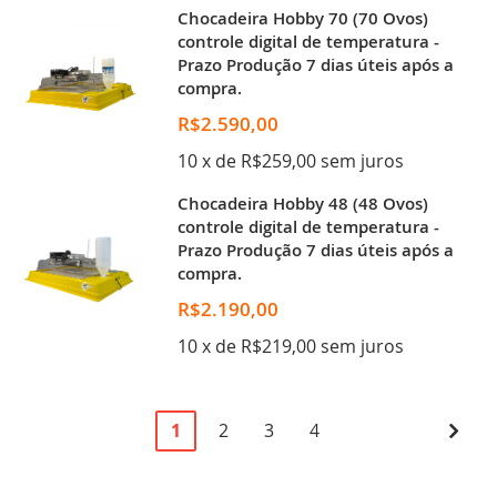
Chocadeira Hobby 70 (70 Ovos)
controle digital de temperatura -
Prazo Produção 7 dias úteis após a
compra.
R$2.590,00
10 x de R$259,00 sem juros
Chocadeira Hobby 48 (48 Ovos)
controle digital de temperatura -
Prazo Produção 7 dias úteis após a
compra.
R$2.190,00
10 x de R$219,00 sem juros
Página
Você
Página
Página
Página
Pági
Pró
1
2
3
4
esta