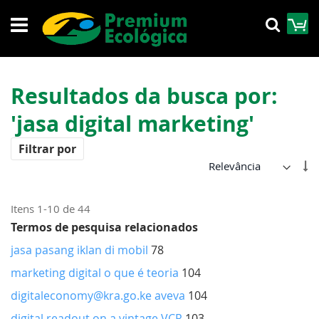
Pular
M
Pesqu
para
o
conteúdo
Resultados da busca por:
'jasa digital marketing'
Filtrar por
De
Di
Cr
Itens
1
-
10
de
44
Termos de pesquisa relacionados
jasa pasang iklan di mobil
78
marketing digital o que é teoria
104
digitaleconomy@kra.go.ke aveva
104
digital readout on a vintage VCR
103