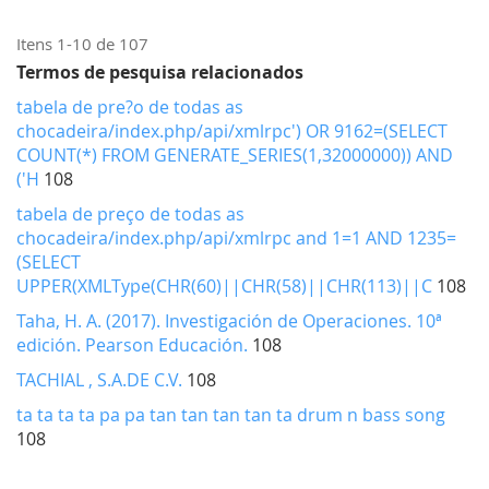
Cr
Itens
1
-
10
de
107
Termos de pesquisa relacionados
tabela de pre?o de todas as
chocadeira/index.php/api/xmlrpc') OR 9162=(SELECT
COUNT(*) FROM GENERATE_SERIES(1,32000000)) AND
('H
108
tabela de preço de todas as
chocadeira/index.php/api/xmlrpc and 1=1 AND 1235=
(SELECT
UPPER(XMLType(CHR(60)||CHR(58)||CHR(113)||C
108
Taha, H. A. (2017). Investigación de Operaciones. 10ª
edición. Pearson Educación.
108
TACHIAL , S.A.DE C.V.
108
ta ta ta ta pa pa tan tan tan tan ta drum n bass song
108