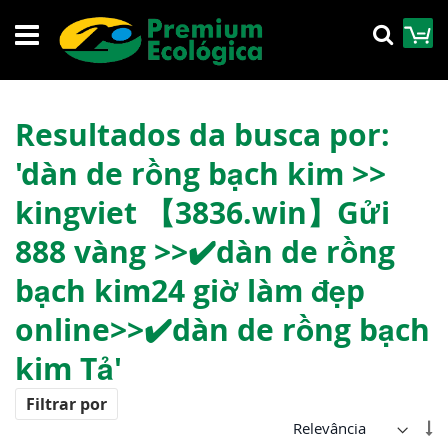
Pular
M
Pesqu
para
o
conteúdo
Resultados da busca por:
'dàn de rồng bạch kim >>
kingviet 【3836.win】Gửi
888 vàng >>✔️dàn de rồng
bạch kim24 giờ làm đẹp
online>>✔️dàn de rồng bạch
kim Tả'
Filtrar por
De
Di