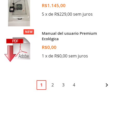
R$1.145,00
5 x de R$229,00 sem juros
NEW
Manual del usuario Premium
Ecológica
R$0,00
1 x de R$0,00 sem juros
Página
Você
Página
Página
Página
Pági
Pró
1
2
3
4
esta
lendo
a