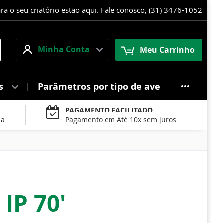
 o seu criatório estão aqui. Fale conosco, (31) 3476-1052
Minha
squisa
Minha Conta
Meu Carrinho
Conta
es
Parâmetros por tipo de ave
PAGAMENTO FACILITADO
ia
Pagamento em Até 10x sem juros
IP 70'