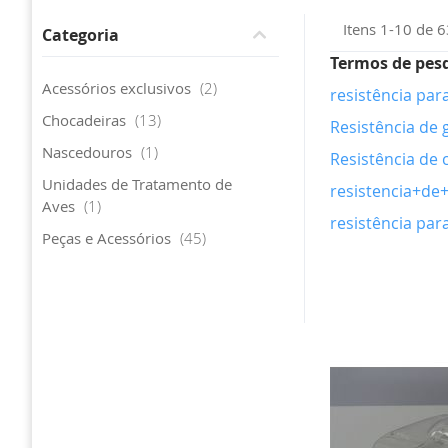
Itens
1
-
10
de
6
Categoria
Termos de pes
artigo
Acessórios exclusivos
2
resistência pa
artigo
Chocadeiras
13
Resistência de 
artigo
Nascedouros
1
Resistência de
Unidades de Tratamento de
resistencia+de
artigo
Aves
1
resistência pa
artigo
Peças e Acessórios
45