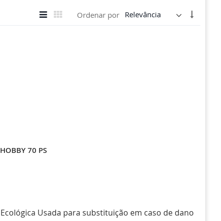
Ver
Definir
Lista
Grade
Ordenar por
como
Direção
Crescen
/HOBBY 70 PS
cológica Usada para substituição em caso de dano