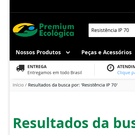
Pular
para
o
conteúdo
Pesquisa
Nossos Produtos
Peças e Acessórios
ENTREGA
ATENDI
Entregamos em todo Brasil
Clique p
Início
Resultados da busca por: 'Resistência IP 70'
Resultados da busc