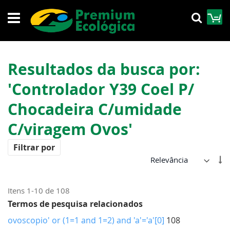
Pular
M
Pesqu
para
o
conteúdo
Resultados da busca por:
'Controlador Y39 Coel P/
Chocadeira C/umidade
C/viragem Ovos'
Filtrar por
De
Di
Cr
Itens
1
-
10
de
108
Termos de pesquisa relacionados
ovoscopio' or (1=1 and 1=2) and 'a'='a'[0]
108