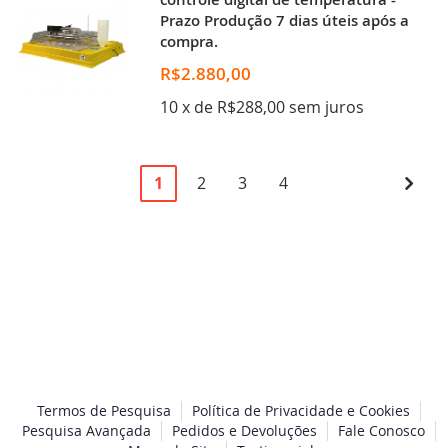
Prazo Produção 7 dias úteis após a
compra.
R$2.880,00
10 x de R$288,00 sem juros
Página
Você
Página
Página
Página
Pági
Pró
1
2
3
4
esta
lendo
a
pagina
Termos de Pesquisa
Política de Privacidade e Cookies
Pesquisa Avançada
Pedidos e Devoluções
Fale Conosco